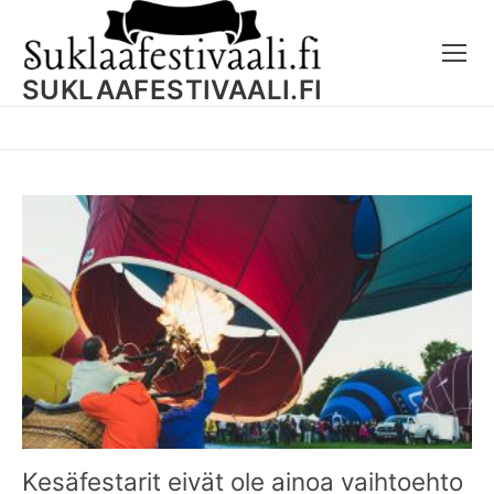
Skip
to
content
SUKLAAFESTIVAALI.FI
Kesäfestarit eivät ole ainoa vaihtoehto