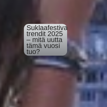
S
u
k
l
a
a
f
e
s
t
i
v
a
a
l
i
e
n
t
r
e
n
d
i
t
2
0
2
5
–
m
i
t
ä
u
u
t
t
a
t
ä
m
ä
v
u
o
s
i
t
u
o
?