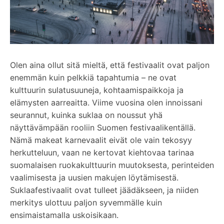
Olen aina ollut sitä mieltä, että festivaalit ovat paljon
enemmän kuin pelkkiä tapahtumia – ne ovat
kulttuurin sulatusuuneja, kohtaamispaikkoja ja
elämysten aarreaitta. Viime vuosina olen innoissani
seurannut, kuinka suklaa on noussut yhä
näyttävämpään rooliin Suomen festivaalikentällä.
Nämä makeat karnevaalit eivät ole vain tekosyy
herkutteluun, vaan ne kertovat kiehtovaa tarinaa
suomalaisen ruokakulttuurin muutoksesta, perinteiden
vaalimisesta ja uusien makujen löytämisestä.
Suklaafestivaalit ovat tulleet jäädäkseen, ja niiden
merkitys ulottuu paljon syvemmälle kuin
ensimaistamalla uskoisikaan.