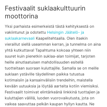
Festivaalit suklaakulttuurin
moottorina
Yksi parhaista esimerkeistä tästä kehityksestä on
vakiintunut ja odotettu
Helsingin Jäätelö- ja
suklaakarnevaali
Kaapelitehtaalla. Olen itsekin
vieraillut siellä useamman kerran, ja tunnelma on aina
yhtä kutkuttava! Tapahtuma kokoaa yhteen niin
suuret kuin pienetkin suklaa-alan toimijat, tarjoten
heille ainutlaatuisen mahdollisuuden esitellä
tuotteitaan suoraan kuluttajille. Samalla se on meille
suklaan ystäville täydellinen paikka tutustua
kotimaisiin ja kansainvälisiin trendeihin, maistella
kevään uutuuksia ja löytää aarteita kotiin viemisiksi.
Festivaalit toimivat elintärkeänä linkkinä tuottajien ja
kuluttajien välillä, luoden vuorovaikutusta, jota on
vaikea saavuttaa pelkän kaupan hyllyn kautta. Ne