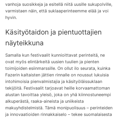
vanhoja suosikkeja ja esitellä niitä uusille sukupolville,
varmistaen näin, että suklaaperinteemme elää ja voi
hyvin.
Käsityötaidon ja pientuottajien
näyteikkuna
Samalla kun festivaalit kunnioittavat perinteitä, ne
ovat myös elintärkeitä uusien tuulien ja pienten
toimijoiden esiinmarssille. On ollut ilo seurata, kuinka
Fazerin kaltaisten jättien rinnalle on noussut lukuisia
intohimoisia pienvalmistajia ja käsityöläissuklaan
tekijöitä. Festivaalit tarjoavat heille korvaamattoman
alustan tavoittaa yleisö, joka on yhä kiinnostuneempi
alkuperästä, raaka-aineista ja uniikeista
makuyhdistelmistä. Tämä monipuolisuus – perinteiden
ja innovaatioiden rinnakkaiselo – tekee suomalaisesta