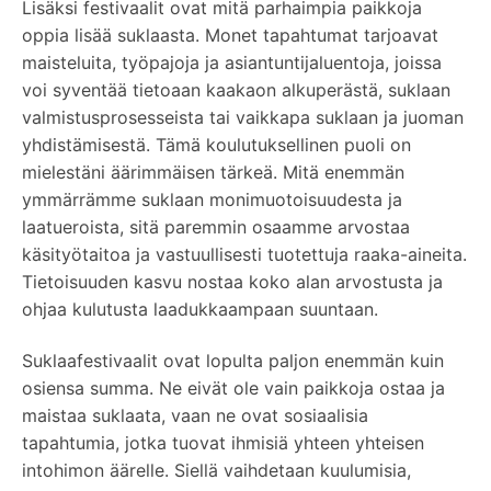
Lisäksi festivaalit ovat mitä parhaimpia paikkoja
oppia lisää suklaasta. Monet tapahtumat tarjoavat
maisteluita, työpajoja ja asiantuntijaluentoja, joissa
voi syventää tietoaan kaakaon alkuperästä, suklaan
valmistusprosesseista tai vaikkapa suklaan ja juoman
yhdistämisestä. Tämä koulutuksellinen puoli on
mielestäni äärimmäisen tärkeä. Mitä enemmän
ymmärrämme suklaan monimuotoisuudesta ja
laatueroista, sitä paremmin osaamme arvostaa
käsityötaitoa ja vastuullisesti tuotettuja raaka-aineita.
Tietoisuuden kasvu nostaa koko alan arvostusta ja
ohjaa kulutusta laadukkaampaan suuntaan.
Suklaafestivaalit ovat lopulta paljon enemmän kuin
osiensa summa. Ne eivät ole vain paikkoja ostaa ja
maistaa suklaata, vaan ne ovat sosiaalisia
tapahtumia, jotka tuovat ihmisiä yhteen yhteisen
intohimon äärelle. Siellä vaihdetaan kuulumisia,