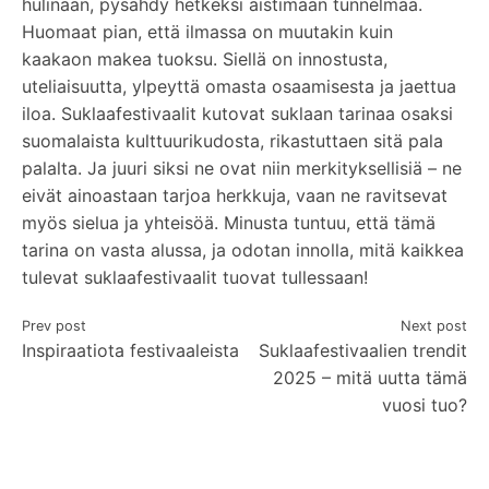
hulinaan, pysähdy hetkeksi aistimaan tunnelmaa.
Huomaat pian, että ilmassa on muutakin kuin
kaakaon makea tuoksu. Siellä on innostusta,
uteliaisuutta, ylpeyttä omasta osaamisesta ja jaettua
iloa. Suklaafestivaalit kutovat suklaan tarinaa osaksi
suomalaista kulttuurikudosta, rikastuttaen sitä pala
palalta. Ja juuri siksi ne ovat niin merkityksellisiä – ne
eivät ainoastaan tarjoa herkkuja, vaan ne ravitsevat
myös sielua ja yhteisöä. Minusta tuntuu, että tämä
tarina on vasta alussa, ja odotan innolla, mitä kaikkea
tulevat suklaafestivaalit tuovat tullessaan!
Artikkelien
Prev post
Next post
Inspiraatiota festivaaleista
Suklaafestivaalien trendit
selaus
2025 – mitä uutta tämä
vuosi tuo?