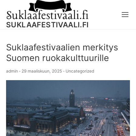
Skip
to
content
SUKLAAFESTIVAALI.FI
Suklaafestivaalien merkitys
Suomen ruokakulttuurille
admin
-
29 maaliskuun, 2025
-
Uncategorized