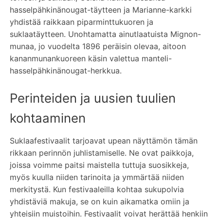
hasselpähkinänougat-täytteen ja Marianne-karkki
yhdistää raikkaan piparminttukuoren ja
suklaatäytteen. Unohtamatta ainutlaatuista Mignon-
munaa, jo vuodelta 1896 peräisin olevaa, aitoon
kananmunankuoreen käsin valettua manteli-
hasselpähkinänougat-herkkua.
Perinteiden ja uusien tuulien
kohtaaminen
Suklaafestivaalit tarjoavat upean näyttämön tämän
rikkaan perinnön juhlistamiselle. Ne ovat paikkoja,
joissa voimme paitsi maistella tuttuja suosikkeja,
myös kuulla niiden tarinoita ja ymmärtää niiden
merkitystä. Kun festivaaleilla kohtaa sukupolvia
yhdistäviä makuja, se on kuin aikamatka omiin ja
yhteisiin muistoihin. Festivaalit voivat herättää henkiin