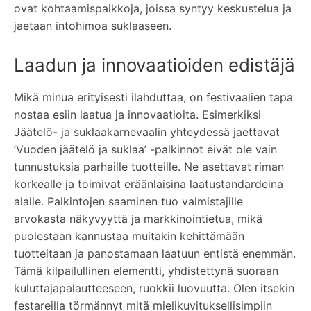
ovat kohtaamispaikkoja, joissa syntyy keskustelua ja
jaetaan intohimoa suklaaseen.
Laadun ja innovaatioiden edistäjä
Mikä minua erityisesti ilahduttaa, on festivaalien tapa
nostaa esiin laatua ja innovaatioita. Esimerkiksi
Jäätelö- ja suklaakarnevaalin yhteydessä jaettavat
’Vuoden jäätelö ja suklaa’ -palkinnot eivät ole vain
tunnustuksia parhaille tuotteille. Ne asettavat riman
korkealle ja toimivat eräänlaisina laatustandardeina
alalle. Palkintojen saaminen tuo valmistajille
arvokasta näkyvyyttä ja markkinointietua, mikä
puolestaan kannustaa muitakin kehittämään
tuotteitaan ja panostamaan laatuun entistä enemmän.
Tämä kilpailullinen elementti, yhdistettynä suoraan
kuluttajapalautteeseen, ruokkii luovuutta. Olen itsekin
festareilla törmännyt mitä mielikuvituksellisimpiin