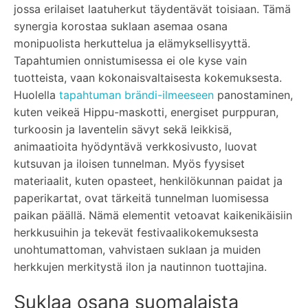
jossa erilaiset laatuherkut täydentävät toisiaan. Tämä
synergia korostaa suklaan asemaa osana
monipuolista herkuttelua ja elämyksellisyyttä.
Tapahtumien onnistumisessa ei ole kyse vain
tuotteista, vaan kokonaisvaltaisesta kokemuksesta.
Huolella
tapahtuman brändi-ilmeeseen
panostaminen,
kuten veikeä Hippu-maskotti, energiset purppuran,
turkoosin ja laventelin sävyt sekä leikkisä,
animaatioita hyödyntävä verkkosivusto, luovat
kutsuvan ja iloisen tunnelman. Myös fyysiset
materiaalit, kuten opasteet, henkilökunnan paidat ja
paperikartat, ovat tärkeitä tunnelman luomisessa
paikan päällä. Nämä elementit vetoavat kaikenikäisiin
herkkusuihin ja tekevät festivaalikokemuksesta
unohtumattoman, vahvistaen suklaan ja muiden
herkkujen merkitystä ilon ja nautinnon tuottajina.
Suklaa osana suomalaista