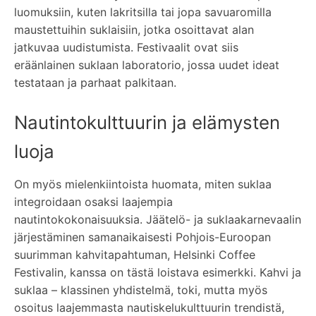
luomuksiin, kuten lakritsilla tai jopa savuaromilla
maustettuihin suklaisiin, jotka osoittavat alan
jatkuvaa uudistumista. Festivaalit ovat siis
eräänlainen suklaan laboratorio, jossa uudet ideat
testataan ja parhaat palkitaan.
Nautintokulttuurin ja elämysten
luoja
On myös mielenkiintoista huomata, miten suklaa
integroidaan osaksi laajempia
nautintokokonaisuuksia. Jäätelö- ja suklaakarnevaalin
järjestäminen samanaikaisesti Pohjois-Euroopan
suurimman kahvitapahtuman, Helsinki Coffee
Festivalin, kanssa on tästä loistava esimerkki. Kahvi ja
suklaa – klassinen yhdistelmä, toki, mutta myös
osoitus laajemmasta nautiskelukulttuurin trendistä,