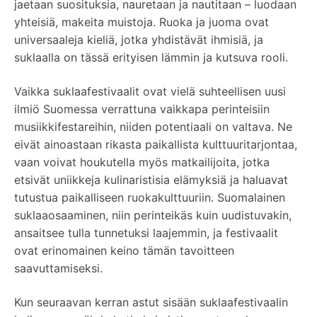
jaetaan suosituksia, nauretaan ja nautitaan – luodaan
yhteisiä, makeita muistoja. Ruoka ja juoma ovat
universaaleja kieliä, jotka yhdistävät ihmisiä, ja
suklaalla on tässä erityisen lämmin ja kutsuva rooli.
Vaikka suklaafestivaalit ovat vielä suhteellisen uusi
ilmiö Suomessa verrattuna vaikkapa perinteisiin
musiikkifestareihin, niiden potentiaali on valtava. Ne
eivät ainoastaan rikasta paikallista kulttuuritarjontaa,
vaan voivat houkutella myös matkailijoita, jotka
etsivät uniikkeja kulinaristisia elämyksiä ja haluavat
tutustua paikalliseen ruokakulttuuriin. Suomalainen
suklaaosaaminen, niin perinteikäs kuin uudistuvakin,
ansaitsee tulla tunnetuksi laajemmin, ja festivaalit
ovat erinomainen keino tämän tavoitteen
saavuttamiseksi.
Kun seuraavan kerran astut sisään suklaafestivaalin