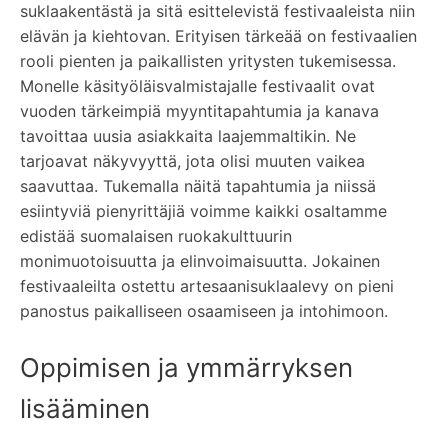
suklaakentästä ja sitä esittelevistä festivaaleista niin
elävän ja kiehtovan. Erityisen tärkeää on festivaalien
rooli pienten ja paikallisten yritysten tukemisessa.
Monelle käsityöläisvalmistajalle festivaalit ovat
vuoden tärkeimpiä myyntitapahtumia ja kanava
tavoittaa uusia asiakkaita laajemmaltikin. Ne
tarjoavat näkyvyyttä, jota olisi muuten vaikea
saavuttaa. Tukemalla näitä tapahtumia ja niissä
esiintyviä pienyrittäjiä voimme kaikki osaltamme
edistää suomalaisen ruokakulttuurin
monimuotoisuutta ja elinvoimaisuutta. Jokainen
festivaaleilta ostettu artesaanisuklaalevy on pieni
panostus paikalliseen osaamiseen ja intohimoon.
Oppimisen ja ymmärryksen
lisääminen