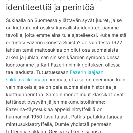
identiteettiä ja perintöä
Suklaalla on Suomessa yllättävän syvät juuret, ja se
on kietoutunut osaksi kansallista identiteettiämme
tavoilla, joita emme aina tule ajatelleeksi. Kuka meistä
ei tuntisi Fazerin ikonista Sinistä? Jo vuodesta 1922
lähtien tämä maitosuklaa on ollut osa suomalaista
arkea ja juhlaa, sen sinisen kääreen symboloidessa
luontoamme ja Karl Fazerin nimikirjoituksen ollessa
tae laadusta. Tutustuessaan
Fazerin laajaan
suklaavalikoimaan
huomaa, että se on enemmän kuin
vain makeisia; se on pala suomalaista historiaa ja
kulttuuriperintöä. Samoin monet muut klassikot ovat
jättäneet pysyvän jäljen makumuistoihimme:
Fazerina-täytesuklaa appelsiinitryffelillä on
hurmannut 1950-luvulta asti, Pätkis-patukka tarjoaa
minttusuklaatryffeliä, Dumle yhdistää pehmeän
toffeen ja suklaan, Geisha kätkee sisäänsä