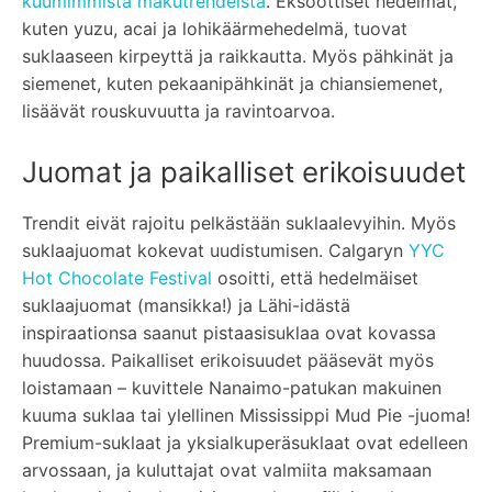
kuumimmista makutrendeistä
. Eksoottiset hedelmät,
kuten yuzu, acai ja lohikäärmehedelmä, tuovat
suklaaseen kirpeyttä ja raikkautta. Myös pähkinät ja
siemenet, kuten pekaanipähkinät ja chiansiemenet,
lisäävät rouskuvuutta ja ravintoarvoa.
Juomat ja paikalliset erikoisuudet
Trendit eivät rajoitu pelkästään suklaalevyihin. Myös
suklaajuomat kokevat uudistumisen. Calgaryn
YYC
Hot Chocolate Festival
osoitti, että hedelmäiset
suklaajuomat (mansikka!) ja Lähi-idästä
inspiraationsa saanut pistaasisuklaa ovat kovassa
huudossa. Paikalliset erikoisuudet pääsevät myös
loistamaan – kuvittele Nanaimo-patukan makuinen
kuuma suklaa tai ylellinen Mississippi Mud Pie -juoma!
Premium-suklaat ja yksialkuperäsuklaat ovat edelleen
arvossaan, ja kuluttajat ovat valmiita maksamaan