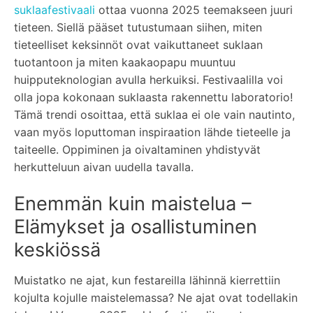
suklaafestivaali
ottaa vuonna 2025 teemakseen juuri
tieteen. Siellä pääset tutustumaan siihen, miten
tieteelliset keksinnöt ovat vaikuttaneet suklaan
tuotantoon ja miten kaakaopapu muuntuu
huipputeknologian avulla herkuiksi. Festivaalilla voi
olla jopa kokonaan suklaasta rakennettu laboratorio!
Tämä trendi osoittaa, että suklaa ei ole vain nautinto,
vaan myös loputtoman inspiraation lähde tieteelle ja
taiteelle. Oppiminen ja oivaltaminen yhdistyvät
herkutteluun aivan uudella tavalla.
Enemmän kuin maistelua –
Elämykset ja osallistuminen
keskiössä
Muistatko ne ajat, kun festareilla lähinnä kierrettiin
kojulta kojulle maistelemassa? Ne ajat ovat todellakin