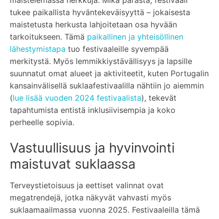
maistelemassa herkkuja. Mikä parasta, festivaali
tukee paikallista hyväntekeväisyyttä – jokaisesta
maistetusta herkusta lahjoitetaan osa hyvään
tarkoitukseen. Tämä
paikallinen ja yhteisöllinen
lähestymistapa
tuo festivaaleille syvempää
merkitystä. Myös lemmikkiystävällisyys ja lapsille
suunnatut omat alueet ja aktiviteetit, kuten Portugalin
kansainvälisellä suklaafestivaalilla nähtiin jo aiemmin
(
lue lisää vuoden 2024 festivaalista
), tekevät
tapahtumista entistä inklusiivisempia ja koko
perheelle sopivia.
Vastuullisuus ja hyvinvointi
maistuvat suklaassa
Terveystietoisuus ja eettiset valinnat ovat
megatrendejä, jotka näkyvät vahvasti myös
suklaamaailmassa vuonna 2025. Festivaaleilla tämä