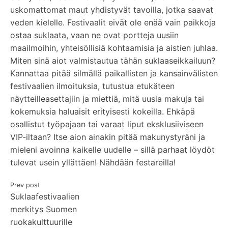
uskomattomat maut yhdistyvät tavoilla, jotka saavat
veden kielelle. Festivaalit eivät ole enää vain paikkoja
ostaa suklaata, vaan ne ovat portteja uusiin
maailmoihin, yhteisöllisiä kohtaamisia ja aistien juhlaa.
Miten sinä aiot valmistautua tähän suklaaseikkailuun?
Kannattaa pitää silmällä paikallisten ja kansainvälisten
festivaalien ilmoituksia, tutustua etukäteen
näytteilleasettajiin ja miettiä, mitä uusia makuja tai
kokemuksia haluaisit erityisesti kokeilla. Ehkäpä
osallistut työpajaan tai varaat liput eksklusiiviseen
VIP-iltaan? Itse aion ainakin pitää makunystyräni ja
mieleni avoinna kaikelle uudelle – sillä parhaat löydöt
tulevat usein yllättäen! Nähdään festareilla!
Artikkelien
Prev post
Suklaafestivaalien
selaus
merkitys Suomen
ruokakulttuurille