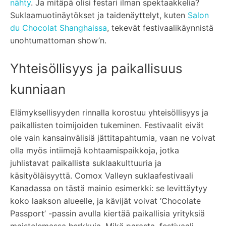
nähty
. Ja mitäpä olisi festari ilman spektaakkelia?
Suklaamuotinäytökset ja taidenäyttelyt, kuten
Salon
du Chocolat Shanghaissa
, tekevät festivaalikäynnistä
unohtumattoman show’n.
Yhteisöllisyys ja paikallisuus
kunniaan
Elämyksellisyyden rinnalla korostuu yhteisöllisyys ja
paikallisten toimijoiden tukeminen. Festivaalit eivät
ole vain kansainvälisiä jättitapahtumia, vaan ne voivat
olla myös intiimejä kohtaamispaikkoja, jotka
juhlistavat paikallista suklaakulttuuria ja
käsityöläisyyttä. Comox Valleyn suklaafestivaali
Kanadassa on tästä mainio esimerkki: se levittäytyy
koko laakson alueelle, ja kävijät voivat ’Chocolate
Passport’ -passin avulla kiertää paikallisia yrityksiä