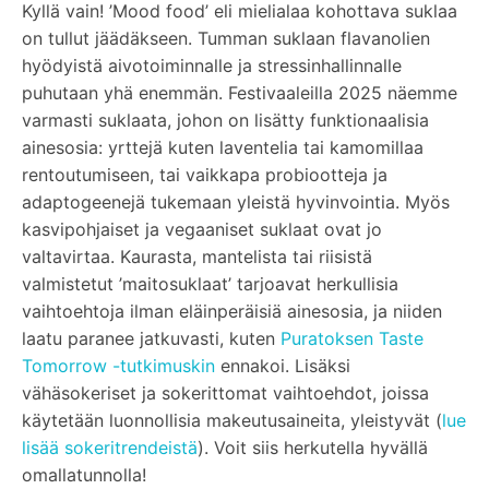
Kyllä vain! ’Mood food’ eli mielialaa kohottava suklaa
on tullut jäädäkseen. Tumman suklaan flavanolien
hyödyistä aivotoiminnalle ja stressinhallinnalle
puhutaan yhä enemmän. Festivaaleilla 2025 näemme
varmasti suklaata, johon on lisätty funktionaalisia
ainesosia: yrttejä kuten laventelia tai kamomillaa
rentoutumiseen, tai vaikkapa probiootteja ja
adaptogeenejä tukemaan yleistä hyvinvointia. Myös
kasvipohjaiset ja vegaaniset suklaat ovat jo
valtavirtaa. Kaurasta, mantelista tai riisistä
valmistetut ’maitosuklaat’ tarjoavat herkullisia
vaihtoehtoja ilman eläinperäisiä ainesosia, ja niiden
laatu paranee jatkuvasti, kuten
Puratoksen Taste
Tomorrow -tutkimuskin
ennakoi. Lisäksi
vähäsokeriset ja sokerittomat vaihtoehdot, joissa
käytetään luonnollisia makeutusaineita, yleistyvät (
lue
lisää sokeritrendeistä
). Voit siis herkutella hyvällä
omallatunnolla!