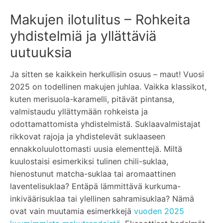
Makujen ilotulitus – Rohkeita
yhdistelmiä ja yllättäviä
uutuuksia
Ja sitten se kaikkein herkullisin osuus – maut! Vuosi
2025 on todellinen makujen juhlaa. Vaikka klassikot,
kuten merisuola-karamelli, pitävät pintansa,
valmistaudu yllättymään rohkeista ja
odottamattomista yhdistelmistä. Suklaavalmistajat
rikkovat rajoja ja yhdistelevät suklaaseen
ennakkoluulottomasti uusia elementtejä. Miltä
kuulostaisi esimerkiksi tulinen chili-suklaa,
hienostunut matcha-suklaa tai aromaattinen
laventelisuklaa? Entäpä lämmittävä kurkuma-
inkiväärisuklaa tai ylellinen sahramisuklaa? Nämä
ovat vain muutamia esimerkkejä
vuoden 2025