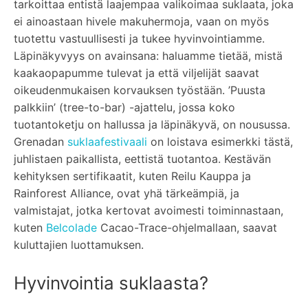
tarkoittaa entistä laajempaa valikoimaa suklaata, joka
ei ainoastaan hivele makuhermoja, vaan on myös
tuotettu vastuullisesti ja tukee hyvinvointiamme.
Läpinäkyvyys on avainsana: haluamme tietää, mistä
kaakaopapumme tulevat ja että viljelijät saavat
oikeudenmukaisen korvauksen työstään. ’Puusta
palkkiin’ (tree-to-bar) -ajattelu, jossa koko
tuotantoketju on hallussa ja läpinäkyvä, on nousussa.
Grenadan
suklaafestivaali
on loistava esimerkki tästä,
juhlistaen paikallista, eettistä tuotantoa. Kestävän
kehityksen sertifikaatit, kuten Reilu Kauppa ja
Rainforest Alliance, ovat yhä tärkeämpiä, ja
valmistajat, jotka kertovat avoimesti toiminnastaan,
kuten
Belcolade
Cacao-Trace-ohjelmallaan, saavat
kuluttajien luottamuksen.
Hyvinvointia suklaasta?