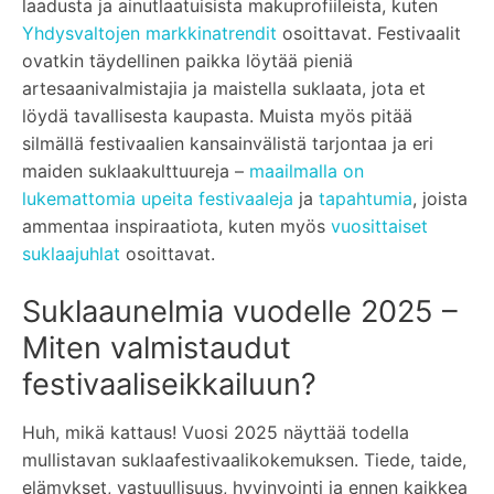
laadusta ja ainutlaatuisista makuprofiileista, kuten
Yhdysvaltojen markkinatrendit
osoittavat. Festivaalit
ovatkin täydellinen paikka löytää pieniä
artesaanivalmistajia ja maistella suklaata, jota et
löydä tavallisesta kaupasta. Muista myös pitää
silmällä festivaalien kansainvälistä tarjontaa ja eri
maiden suklaakulttuureja –
maailmalla on
lukemattomia upeita festivaaleja
ja
tapahtumia
, joista
ammentaa inspiraatiota, kuten myös
vuosittaiset
suklaajuhlat
osoittavat.
Suklaaunelmia vuodelle 2025 –
Miten valmistaudut
festivaaliseikkailuun?
Huh, mikä kattaus! Vuosi 2025 näyttää todella
mullistavan suklaafestivaalikokemuksen. Tiede, taide,
elämykset, vastuullisuus, hyvinvointi ja ennen kaikkea