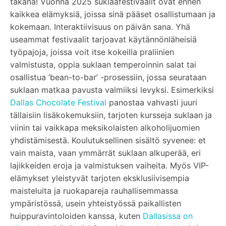
takana! Vuonna 2025 suklaafestivaalit ovat ennen
kaikkea elämyksiä, joissa sinä pääset osallistumaan ja
kokemaan. Interaktiivisuus on päivän sana. Yhä
useammat festivaalit tarjoavat käytännönläheisiä
työpajoja, joissa voit itse kokeilla praliinien
valmistusta, oppia suklaan temperoinnin salat tai
osallistua ’bean-to-bar’ -prosessiin, jossa seurataan
suklaan matkaa pavusta valmiiksi levyksi. Esimerkiksi
Dallas Chocolate Festival
panostaa vahvasti juuri
tällaisiin lisäkokemuksiin, tarjoten kursseja suklaan ja
viinin tai vaikkapa meksikolaisten alkoholijuomien
yhdistämisestä. Koulutuksellinen sisältö syvenee: et
vain maista, vaan ymmärrät suklaan alkuperää, eri
lajikkeiden eroja ja valmistuksen vaiheita. Myös VIP-
elämykset yleistyvät tarjoten eksklusiivisempia
maisteluita ja ruokapareja rauhallisemmassa
ympäristössä, usein yhteistyössä paikallisten
huippuravintoloiden kanssa, kuten
Dallasissa on