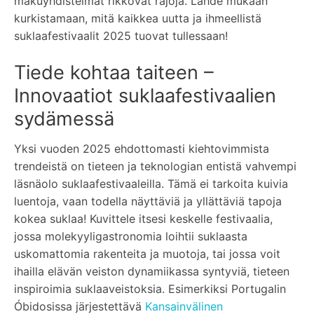
makuyhdistelmät rikkovat rajoja. Lähde mukaan
kurkistamaan, mitä kaikkea uutta ja ihmeellistä
suklaafestivaalit 2025 tuovat tullessaan!
Tiede kohtaa taiteen –
Innovaatiot suklaafestivaalien
sydämessä
Yksi vuoden 2025 ehdottomasti kiehtovimmista
trendeistä on tieteen ja teknologian entistä vahvempi
läsnäolo suklaafestivaaleilla. Tämä ei tarkoita kuivia
luentoja, vaan todella näyttäviä ja yllättäviä tapoja
kokea suklaa! Kuvittele itsesi keskelle festivaalia,
jossa molekyyligastronomia loihtii suklaasta
uskomattomia rakenteita ja muotoja, tai jossa voit
ihailla elävän veiston dynamiikassa syntyviä, tieteen
inspiroimia suklaaveistoksia. Esimerkiksi Portugalin
Óbidosissa järjestettävä
Kansainvälinen