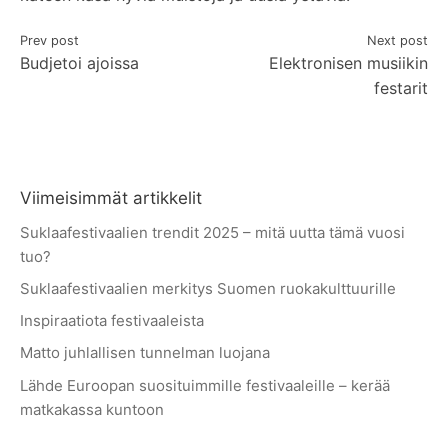
Artikkelien
Prev post
Next post
Budjetoi ajoissa
Elektronisen musiikin
selaus
festarit
Viimeisimmät artikkelit
Suklaafestivaalien trendit 2025 – mitä uutta tämä vuosi
tuo?
Suklaafestivaalien merkitys Suomen ruokakulttuurille
Inspiraatiota festivaaleista
Matto juhlallisen tunnelman luojana
Lähde Euroopan suosituimmille festivaaleille – kerää
matkakassa kuntoon