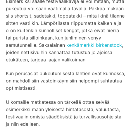
Esimerkiksi säälle festivaalikävijä ei voi mitään, mutta
pukeutua voi sään vaatimalla tavalla. Pakkaa mukaan
siis shortsit, sadetakki, toppatakki – mitä ikinä tilanne
sitten vaatiikin. Lämpötilasta riippumatta kaiken a ja
ö on kuitenkin kunnolliset kengät, jotka eivät hierrä
tai purista silloinkaan, kun juhliminen venyy
aamutunneille. Saksalainen
kenkämerkki birkenstock
,
joiden nettisivuihin kannattaa tutustua jo ajoissa
etukäteen, tarjoaa laajan valikoiman
Kun perusasiat pukeutumisesta lähtien ovat kunnossa,
on mahdollisiin vastoinkäymisiin helpompi suhtautua
optimistisesti.
Ulkomaille matkatessa on tärkeää ottaa selvää
esimerkiksi maan yleisestä hintatasosta, valuutasta,
festivaalin omista säädöksistä ja turvallisuusohjeista
ja niin edelleen.