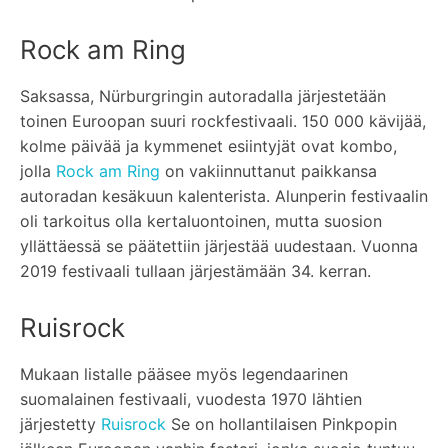
Rock am Ring
Saksassa, Nürburgringin autoradalla järjestetään
toinen Euroopan suuri rockfestivaali. 150 000 kävijää,
kolme päivää ja kymmenet esiintyjät ovat kombo,
jolla
Rock am Ring
on vakiinnuttanut paikkansa
autoradan kesäkuun kalenterista. Alunperin festivaalin
oli tarkoitus olla kertaluontoinen, mutta suosion
yllättäessä se päätettiin järjestää uudestaan. Vuonna
2019 festivaali tullaan järjestämään 34. kerran.
Ruisrock
Mukaan listalle pääsee myös legendaarinen
suomalainen festivaali, vuodesta 1970 lähtien
järjestetty
Ruisrock
Se on hollantilaisen Pinkpopin