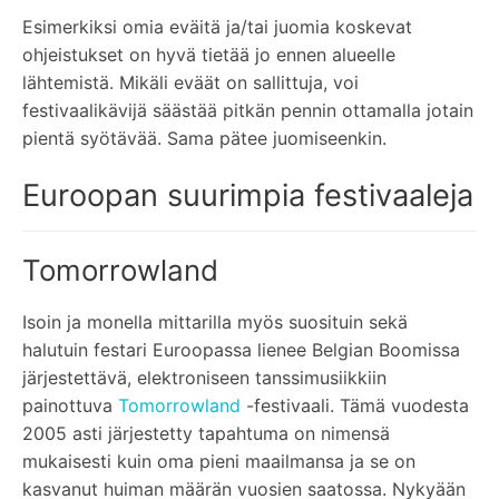
Esimerkiksi omia eväitä ja/tai juomia koskevat
ohjeistukset on hyvä tietää jo ennen alueelle
lähtemistä. Mikäli eväät on sallittuja, voi
festivaalikävijä säästää pitkän pennin ottamalla jotain
pientä syötävää. Sama pätee juomiseenkin.
Euroopan suurimpia festivaaleja
Tomorrowland
Isoin ja monella mittarilla myös suosituin sekä
halutuin festari Euroopassa lienee Belgian Boomissa
järjestettävä, elektroniseen tanssimusiikkiin
painottuva
Tomorrowland
-festivaali. Tämä vuodesta
2005 asti järjestetty tapahtuma on nimensä
mukaisesti kuin oma pieni maailmansa ja se on
kasvanut huiman määrän vuosien saatossa. Nykyään