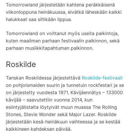
Tomorrowland järjestetään kahtena peräkkäisenä
viikonloppuna heinäkuussa, eivätkä läheskään kaikki
halukkaat saa siltikään lippua.
Tomorrowland on voittanut myös useita palkintoja,
kuten maailman parhaan festivaalin palkinnon, sekä
parhaan musiikkitapahtuman palkinnon.
Roskilde
Tanskan Roskildessa järjestettävä
Roskilde-festivaali
on pohjoismaiden suurin ja tunnetuin rockfestari ja se
on järjestetty vuodesta 1971. Kävijäennätys – 133000
kävijää – saavutettiin vuonna 2014, kun
esiintyjälistalta löytyivät muun muassa The Rolling
Stones, Stevie Wonder sekä Major Lazer. Roskilde
järjestetään kesä-heinäkuun vaihteessa ja se kestää
kaikkineen kahdeksan päivää.