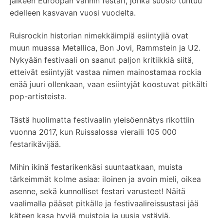
jälkeen Euroopan vanhin festari, jonka suosio tuntuu
edelleen kasvavan vuosi vuodelta.
Ruisrockin historian nimekkäimpiä esiintyjiä ovat
muun muassa Metallica, Bon Jovi, Rammstein ja U2.
Nykyään festivaali on saanut paljon kritiikkiä siitä,
etteivät esiintyjät vastaa nimen mainostamaa rockia
enää juuri ollenkaan, vaan esiintyjät koostuvat pitkälti
pop-artisteista.
Tästä huolimatta festivaalin yleisöennätys rikottiin
vuonna 2017, kun Ruissalossa vieraili 105 000
festarikävijää.
Mihin ikinä festarikenkäsi suuntaatkaan, muista
tärkeimmät kolme asiaa: iloinen ja avoin mieli, oikea
asenne, sekä kunnolliset festari varusteet! Näitä
vaalimalla pääset pitkälle ja festivaalireissustasi jää
käteen kasa hyviä muistoja ja uusia ystäviä.