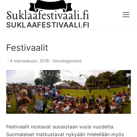
Skip
to
content
SUKLAAFESTIVAALI.FI
Festivaalit
-
4 marraskuun, 2018
-
Uncategorized
Festivaalit nostavat suosiotaan vuosi vuodelta.
Suomalaiset matkustavat nykyään mielellään myös