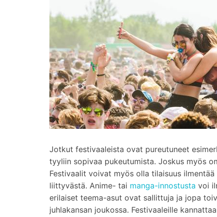
Jotkut festivaaleista ovat pureutuneet esimerk
tyyliin sopivaa pukeutumista. Joskus myös oma
Festivaalit voivat myös olla tilaisuus ilmentää
liittyvästä. Anime- tai
manga-innostusta
voi il
erilaiset teema-asut ovat sallittuja ja jopa to
juhlakansan joukossa. Festivaaleille kannattaa