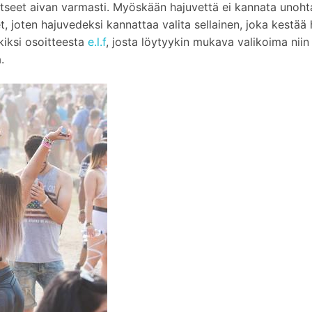
atseet aivan varmasti. Myöskään hajuvettä ei kannata unoht
, joten hajuvedeksi kannattaa valita sellainen, joka kestää 
kiksi osoitteesta
e.l.f
, josta löytyykin mukava valikoima niin
.