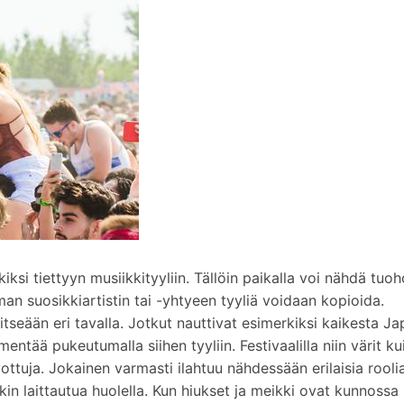
iksi tiettyyn musiikkityyliin. Tällöin paikalla voi nähdä tuo
n suosikkiartistin tai -yhtyeen tyyliä voidaan kopioida.
 itseään eri tavalla. Jotkut nauttivat esimerkiksi kaikesta Ja
mentää pukeutumalla siihen tyyliin. Festivaalilla niin värit ku
ivottuja. Jokainen varmasti ilahtuu nähdessään erilaisia rooli
kin laittautua huolella. Kun hiukset ja meikki ovat kunnossa