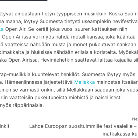
ittyvät ainoastaan tietyn tyyppiseen musiikkiin. Koska Suom
una maana, löytyy Suomesta tietysti useampiakin hevifestiva
ka
Open Air. Se kerää joka vuosi suuren kattauksen niin
a Open Airissa voi myös nähdä metallikansaa, joka kääntää
rinä vaatteissa nähdään musta ja monet pukeutuvat nahkaan
oimakkaita ja hiuksissa nähdään erilaisia koristeita. Myöskä
ka Open Airissa. Hevimiehetkin saattavat laittaa kajaalia sil
 rap-musiikkia kuuntelevat henkilöt. Suomesta löytyy myös
eja. Hämeenlinnassa järjestettävä
Mellakka
mainostaa itseää
inen se varmasti onkin, sillä Mellakkaan saadaan joka vuos
iin vaatteisiin pukeutuneista miehistä ja naisellisesti
myös räppärinaisia.
Ne
inkit
Lähde Euroopan suosituimmille festivaaleille –
matkakassa ku