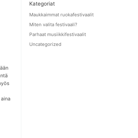
Kategoriat
Maukkaimmat ruokafestivaalit
Miten valita festivaali?
Parhaat musiikkifestivaalit
Uncategorized
tään
intä
 myös
 aina