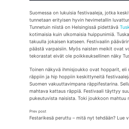
Suomessa on lukuisia festivaaleja, jotka kesk
tunnetaan erityisen hyvin hevimetallin luvatt
Tunnetuin niistä on Helsingissä pidettävä
Tus
kotimaisia kuin ulkomaisia huippunimiä. Tusk
takuulla jokaisen katseen. Festivaalin päävä
päästä varpaisiin. Myös naisten meikit ovat v
tekorastat eivät ole poikkeuksellinen näky Tus
Toinen näkyvä ihmisjoukko ovat hopparit, eli
räppiin ja hip hoppiin keskittyneitä festivaal
Suomen vakuuttavimpana räppifestarina. Sella
mahtava kattaus räppiä. Festivaali täyttyy suur
pukeutuvista naisista. Toki joukkoon mahtuu 
Artikkelien
Prev post
Festarikesä peruttu – mitä nyt tehdään? Lue v
selaus