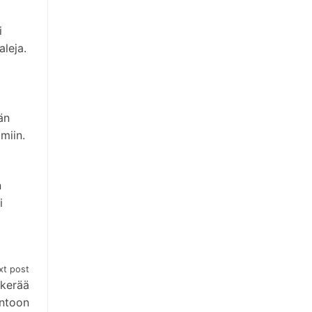
i
aleja.
än
miin.
n
i
xt post
 kerää
ntoon