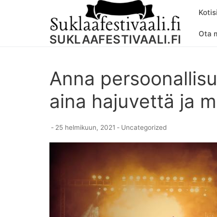
Skip
Kotis
to
content
Ota 
SUKLAAFESTIVAALI.FI
Anna persoonallisuu
aina hajuvettä ja 
-
25 helmikuun, 2021
-
Uncategorized