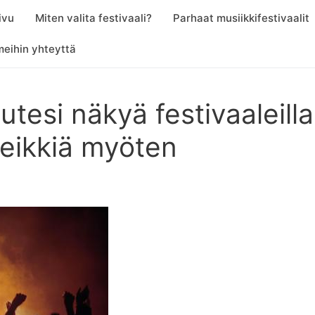
ivu
Miten valita festivaali?
Parhaat musiikkifestivaalit
meihin yhteyttä
tesi näkyä festivaaleilla
meikkiä myöten