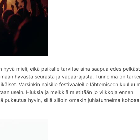
 on hyvä mieli, eikä paikalle tarvitse aina saapua edes pelkäs
ttimaan hyvästä seurasta ja vapaa-ajasta. Tunnelma on tärke
 ikäiset. Varsinkin naisille festivaaleille lähtemiseen kuuluu
taan usein. Hiuksia ja meikkiä mietitään jo viikkoja ennen
eää pukeutua hyvin, sillä silloin omakin juhlatunnelma kohoaa